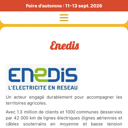
Foire d'automne : 11-13 sept. 2026
Enedis
Exposants
Visiteurs
Histoire
Radio Foire
Exposants agricoles
Un acteur engagé durablement pour accompagner les
territoires agricoles.
Partenaires
Avec 1.3 million de clients et 1000 communes desservies
par 42 000 km de lignes électriques (lignes aériennes et
Actualités
câbles souterrains en moyenne et basse tension