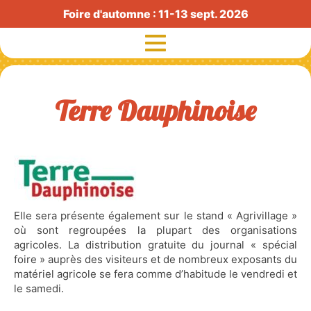
Foire d'automne : 11-13 sept. 2026
Terre Dauphinoise
Exposants
Visiteurs
Histoire
Radio Foire
Elle sera présente également sur le stand « Agrivillage »
où sont regroupées la plupart des organisations
Exposants agricoles
agricoles. La distribution gratuite du journal « spécial
foire » auprès des visiteurs et de nombreux exposants du
Partenaires
matériel agricole se fera comme d’habitude le vendredi et
le samedi.
Actualités