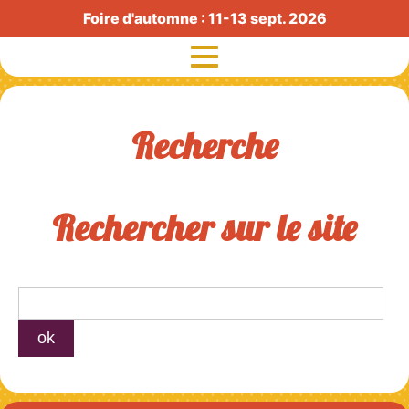
Foire d'automne : 11-13 sept. 2026
Recherche
Exposants
Visiteurs
Rechercher sur le site
Histoire
Radio Foire
Exposants agricoles
Partenaires
Actualités